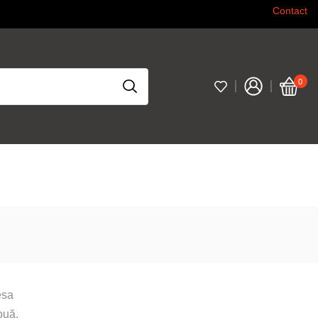
Contact
0
esa
ouă.