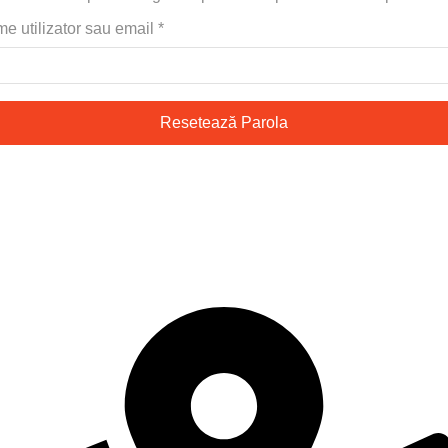
e utilizator sau email
*
Resetează Parola