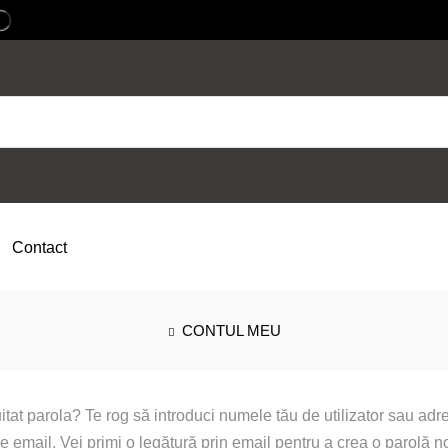
Contact
CONTUL MEU
uitat parola? Te rog să introduci numele tău de utilizator sau adr
de email. Vei primi o legătură prin email pentru a crea o parolă n