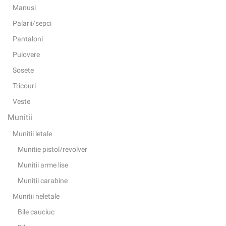
Manusi
Palarii/sepci
Pantaloni
Pulovere
Sosete
Tricouri
Veste
Munitii
Munitii letale
Munitie pistol/revolver
Munitii arme lise
Munitii carabine
Munitii neletale
Bile cauciuc