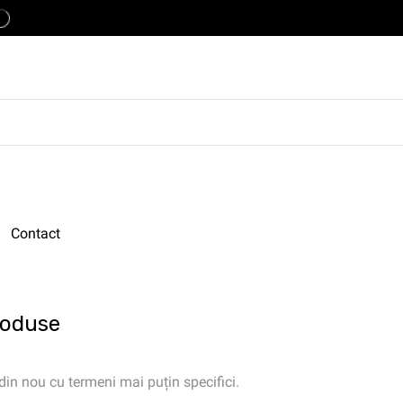
Contact
roduse
 din nou cu termeni mai puțin specifici.