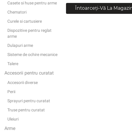
Casete si huse pentru arme
Întoarceți-Vă La Magazi
Chematori
Curele si cartusiere
Dispozitive pentru reglat
arme
Dulapuri arme
Sisteme de ochire mecanice
Talere
Accesorii pentru curatat
Accesorii diverse
Perii
Sprayuri pentru curatat
Truse pentru curatat
Uleiuri
Arme