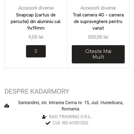
Accesorii diverse
Accesorii diverse
Snapcap (cartus de
Trail camera 4G – camera
percutie) din aluminiu cal.
de supraveghere pentru
9x19mm
vanat
9,00
lei
500,00
lei
Citește Mai
Mult
DESPRE KADARMORY
Santandrei, str. Intrarea Cerna nr. 15, Jud. Hunedoara,
Romania
KAD TRAINING S.R.L.
CUI: RO 41591052