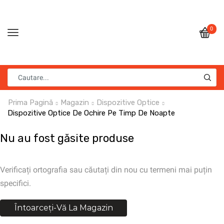
0
Prima Pagină
Magazin
Dispozitive Optice
Dispozitive Optice De Ochire Pe Timp De Noapte
Nu au fost găsite produse
Verificați ortografia sau căutați din nou cu termeni mai puțin
specifici.
Întoarceți-Vă La Magazin