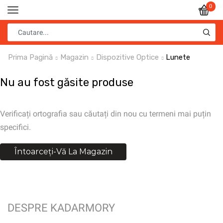
0
Prima Pagină
Magazin
Dispozitive Optice
Lunete
Nu au fost găsite produse
Verificați ortografia sau căutați din nou cu termeni mai puțin
specifici.
Întoarceți-Vă La Magazin
DESPRE KADARMORY