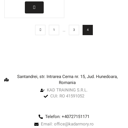
…
1
3
4
DESPRE KADARMORY
Santandrei, str. Intrarea Cerna nr. 15, Jud. Hunedoara,
Romania
KAD TRAINING S.R.L.
CUI: RO 41591052
CONTACT
Telefon: +40727151171
Email: office@kadarmory.ro