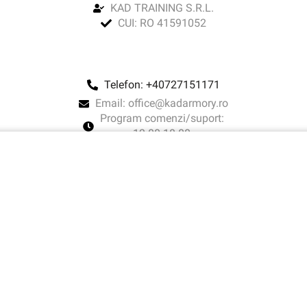
KAD TRAINING S.R.L.
CUI: RO 41591052
Telefon: +40727151171
Email: office@kadarmory.ro
Program comenzi/suport:
12.00-18.00
Cos
Contul meu
Magazin
Politica de Confidentialitate