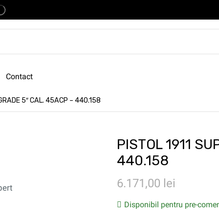
Contact
GRADE 5″ CAL. 45ACP – 440.158
PISTOL 1911 SU
440.158
6.171,00
lei
pert
Disponibil pentru pre-come